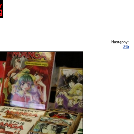
Następny:
045