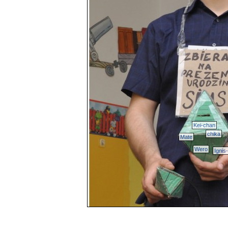
Kei-chan
chika
Mate
Wero
Ignis-