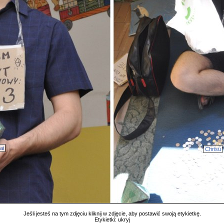
ai
Chrisu
Jeśli jesteś na tym zdjęciu kliknij w zdjęcie, aby postawić swoją etykietkę.
Etykietki:
ukryj