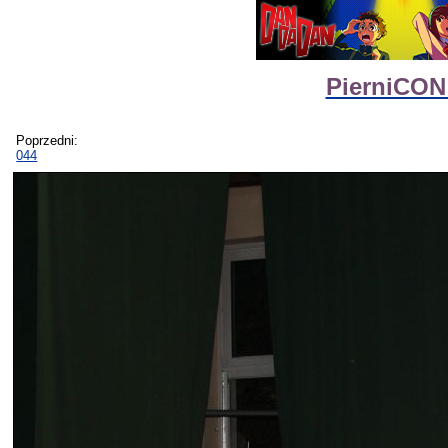
PierniCON 
Poprzedni:
044