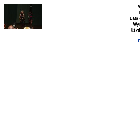
Data 
Wyś
Użyt
P