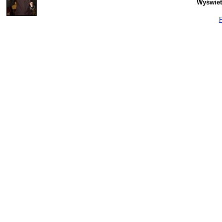
Wyświet
P