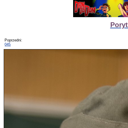
Poryt
Poprzedni:
045