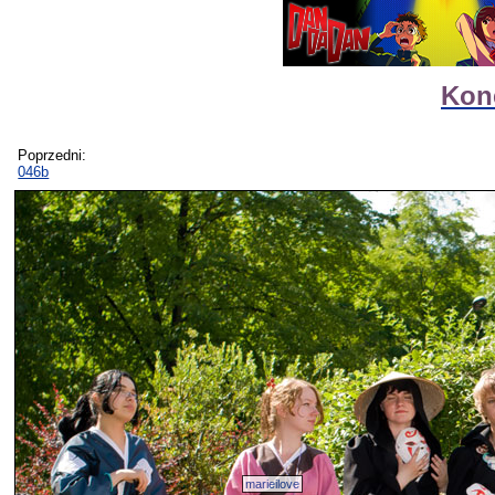
Kon
Poprzedni:
046b
marieilove