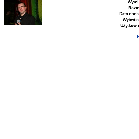
Wymia
Rozm
Data doda
Wyświet
Użytkown
P