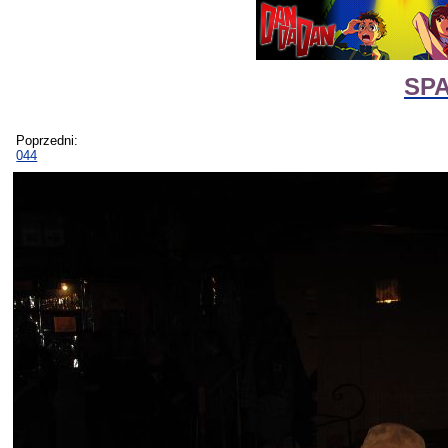
SPA
Poprzedni:
044