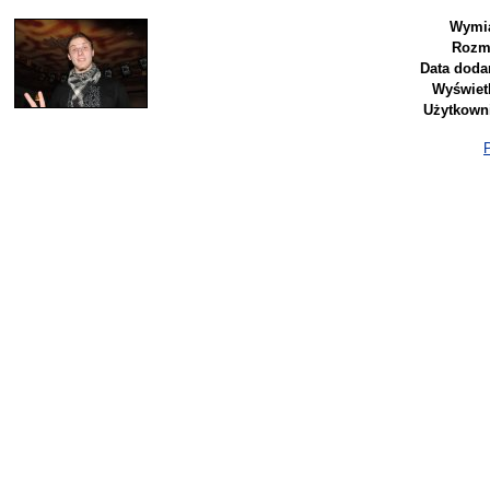
Wymia
Rozm
Data doda
Wyświet
Użytkown
P