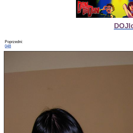
DOJIc
Poprzedni:
048