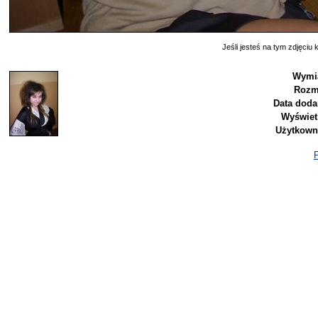
Jeśli jesteś na tym zdjęciu k
Wymia
Rozm
Data doda
Wyświet
Użytkown
P