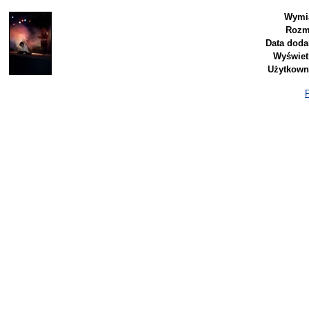
Wymia
Rozm
Data doda
Wyświet
Użytkown
P