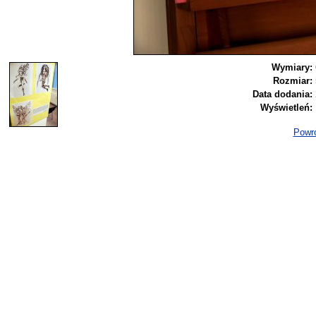
Wymiary:
Rozmiar:
Data dodania:
Wyświetleń:
Powró