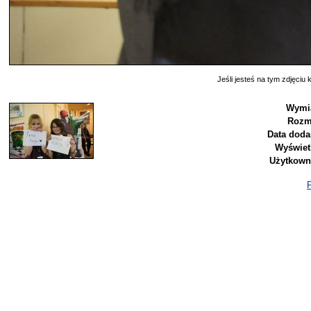
Jeśli jesteś na tym zdjęciu k
Wymia
Rozm
Data doda
Wyświet
Użytkown
P