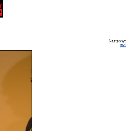
Następny:
051