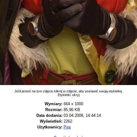
Jeśli jesteś na tym zdjęciu kliknij w zdjęcie, aby postawić swoją etykietkę.
Etykietki:
ukryj
Wymiary:
664 x 1000
Rozmiar:
85,96 KB
Data dodania:
03.04.2008, 14:44:14
Wyświetleń:
2262
Użytkownicy:
Pea