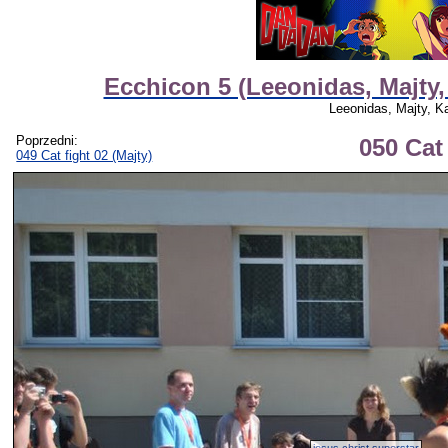
Ecchicon 5 (Leeonidas, Majty
Leeonidas, Majty, 
Poprzedni:
050 Cat 
049 Cat fight 02 (Majty)