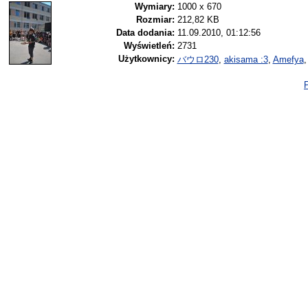
Wymiary:
1000 x 670
Rozmiar:
212,82 KB
Data dodania:
11.09.2010, 01:12:56
Wyświetleń:
2731
Użytkownicy:
バウロ230
,
akisama :3
,
Amefya
P