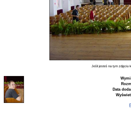
Jeśli jesteś na tym zdjęciu k
Wymi
Rozm
Data doda
Wyświet
P