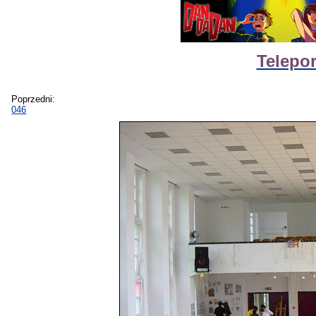
Telepor
Poprzedni:
046