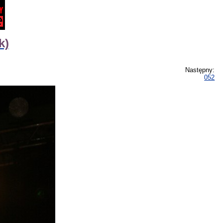
k)
Następny:
052