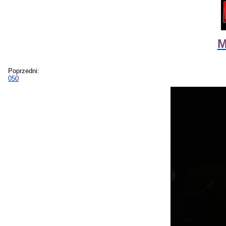
M
Poprzedni:
050