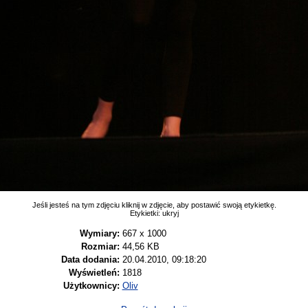
Jeśli jesteś na tym zdjęciu kliknij w zdjęcie, aby postawić swoją etykietkę.
Etykietki:
ukryj
Wymiary:
667 x 1000
Rozmiar:
44,56 KB
Data dodania:
20.04.2010, 09:18:20
Wyświetleń:
1818
Użytkownicy:
Oliv