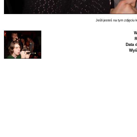
Jeśli jesteś na tym zdjęciu k
W
R
Data 
Wyś