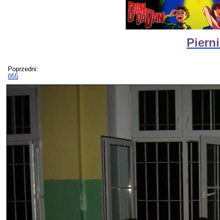
Piern
Poprzedni:
055