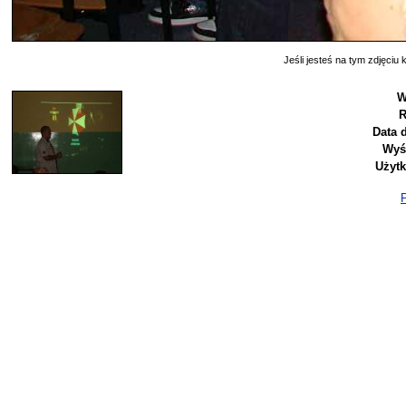
Jeśli jesteś na tym zdjęciu k
W
R
Data 
Wyś
Użyt
P