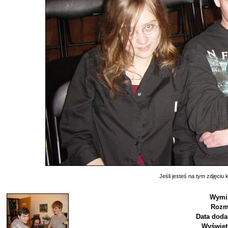
Jeśli jesteś na tym zdjęciu k
Wymia
Rozm
Data doda
Wyświet