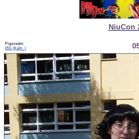
NiuCon 2
Poprzedni:
0
055 (Kath_)