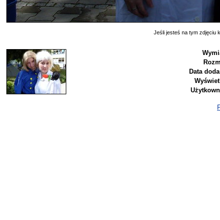
Jeśli jesteś na tym zdjęciu k
Wymia
Rozm
Data doda
Wyświet
Użytkown
P