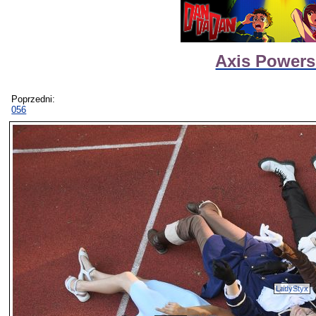
Axis Powers
Poprzedni:
056
LadyStyx