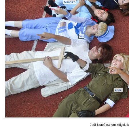
Mimeiko
Vin
kairi~
Jeśli jesteś na tym zdjęciu k