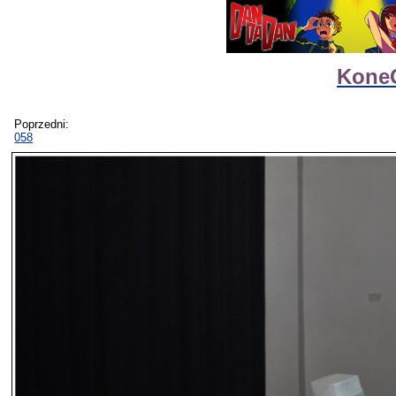
Kone
Poprzedni:
058