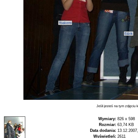
Yoakemi
Edzik
Jeśli jesteś na tym zdjęciu k
Wymiary:
826 x 598
Rozmiar:
63,74 KB
Data dodania:
13.12.2007
Wyświetleń:
2611