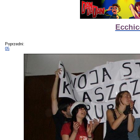
Ecchic
Poprzedni:
05