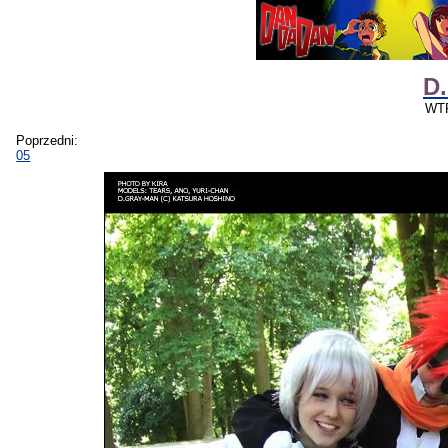
D
WT
Poprzedni:
05