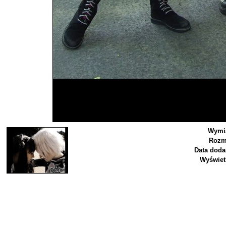
Wymia
Rozm
Data doda
Wyświet