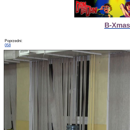
B-Xmas
Poprzedni:
058