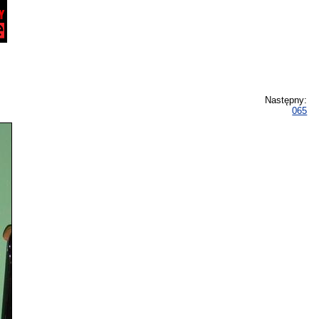
Następny:
065