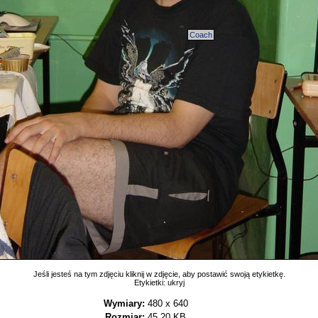
Coach
Jeśli jesteś na tym zdjęciu kliknij w zdjęcie, aby postawić swoją etykietkę.
Etykietki:
ukryj
Wymiary:
480 x 640
Rozmiar:
45,20 KB