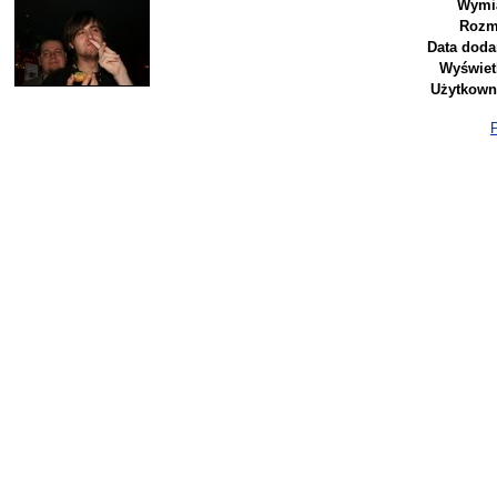
Wymia
Rozm
Data doda
Wyświet
Użytkown
P