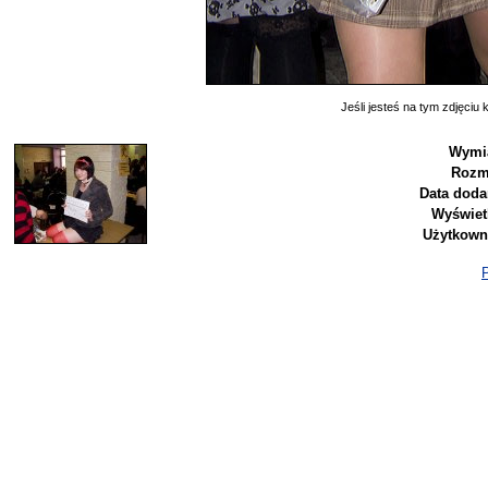
Jeśli jesteś na tym zdjęciu k
Wymia
Rozm
Data doda
Wyświet
Użytkown
P