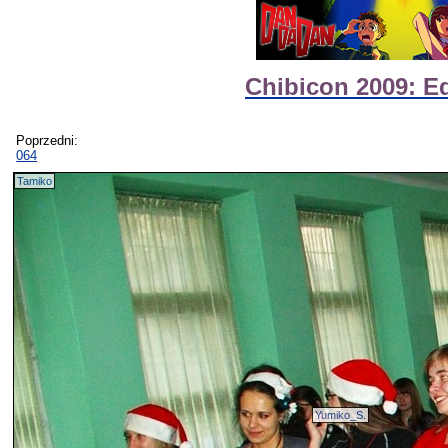
Chibicon 2009: E
Poprzedni:
064
Tamiko
Yumiko_S.