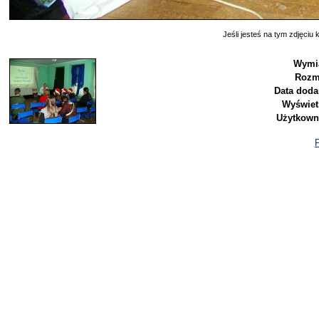
Jeśli jesteś na tym zdjęciu k
Wymia
Rozm
Data doda
Wyświet
Użytkown
P