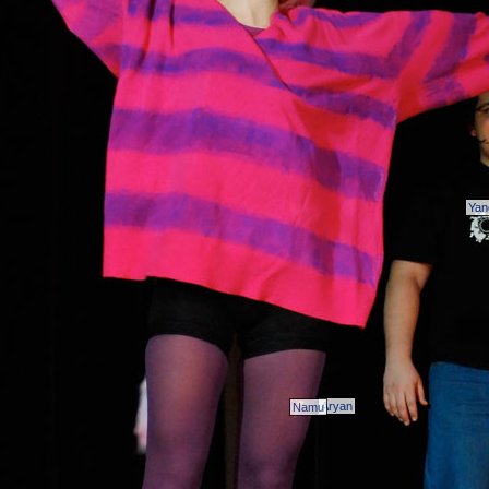
Yan
Aryan
Namu