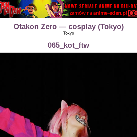
Otakon Zero — cosplay (Tokyo)
Tokyo
065_kot_ftw