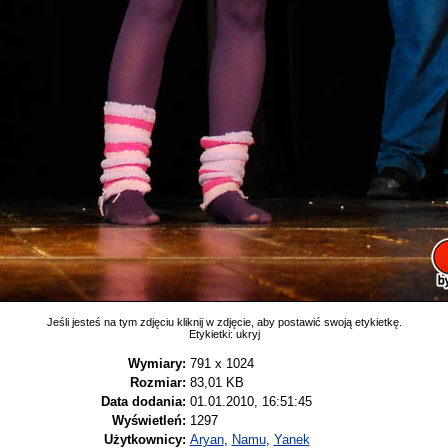
Jeśli jesteś na tym zdjęciu kliknij w zdjęcie, aby postawić swoją etykietkę.
Etykietki:
ukryj
Wymiary:
791 x 1024
Rozmiar:
83,01 KB
Data dodania:
01.01.2010, 16:51:45
Wyświetleń:
1297
Użytkownicy:
Aryan
,
Namu
,
Yanek