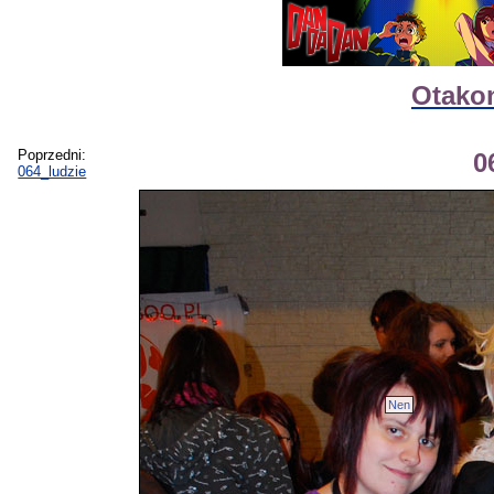
Otakon
Poprzedni:
0
064_ludzie
Nen