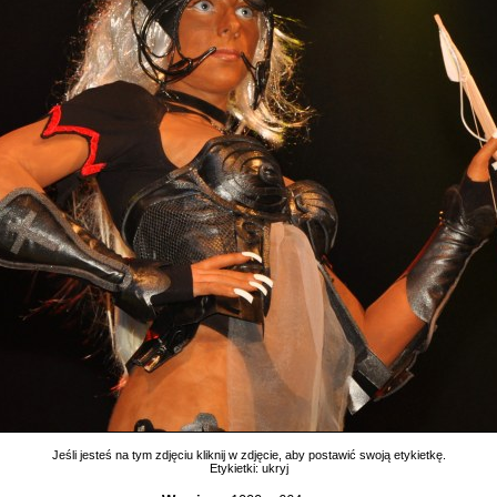
Jeśli jesteś na tym zdjęciu kliknij w zdjęcie, aby postawić swoją etykietkę.
Etykietki:
ukryj