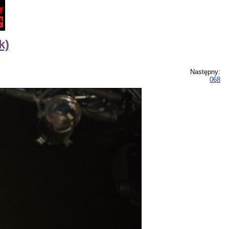
k)
Następny:
068