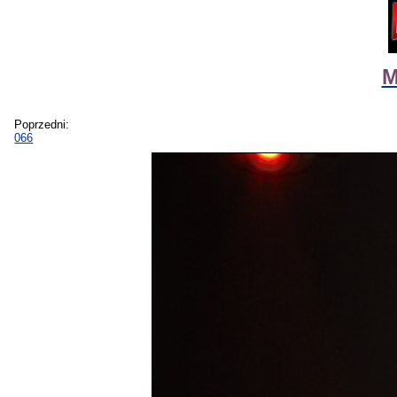
M
Poprzedni:
066