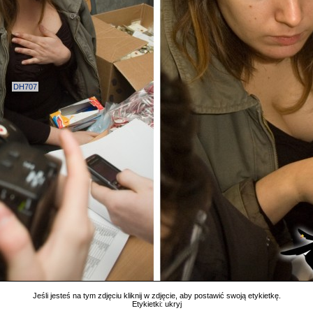
DH707
Jeśli jesteś na tym zdjęciu kliknij w zdjęcie, aby postawić swoją etykietkę.
Etykietki:
ukryj