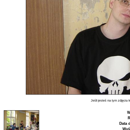
Jeśli jesteś na tym zdjęciu k
W
R
Data 
Wyś