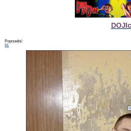
DOJIc
Poprzedni:
01
V