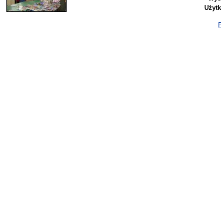
Użyt
P