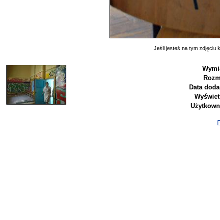
Jeśli jesteś na tym zdjęciu k
Wymia
Rozm
Data doda
Wyświet
Użytkown
P