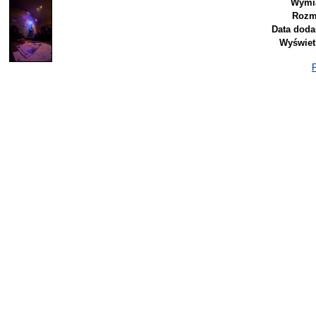
Wymia
Rozm
Data doda
Wyświet
P