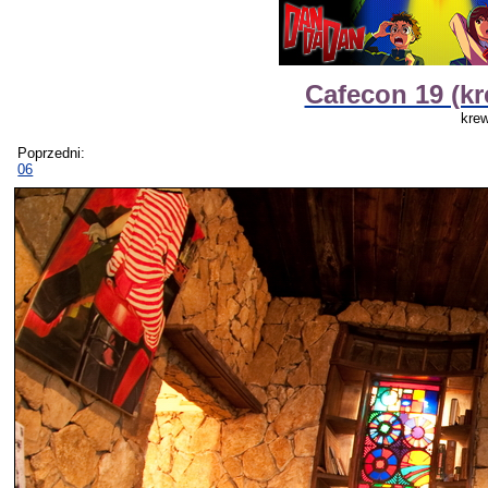
Cafecon 19 (kr
krew
Poprzedni:
06