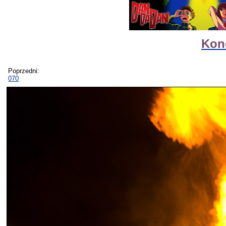
Kon
Poprzedni:
070