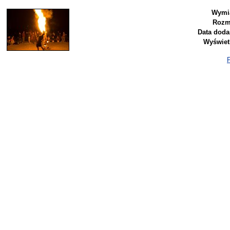
Wymia
Rozm
Data doda
Wyświet
P