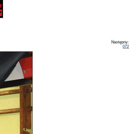
Następny:
072