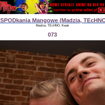
e SPODkania Mangowe (Madzia, TEcHNO
Madzia, TEcHNO, Kwak
073