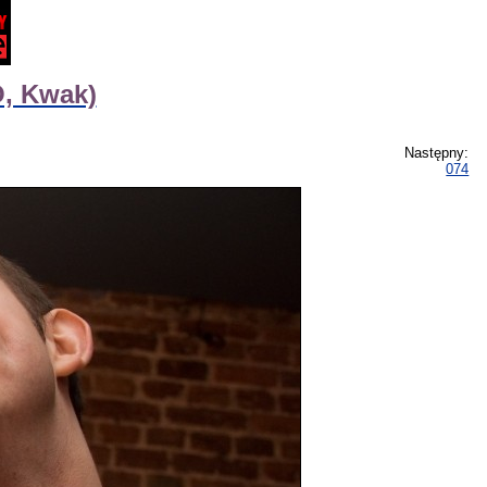
, Kwak)
Następny:
074