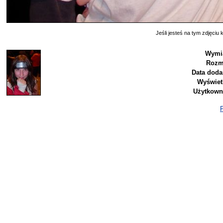
Jeśli jesteś na tym zdjęciu k
Wymia
Rozm
Data doda
Wyświet
Użytkown
P