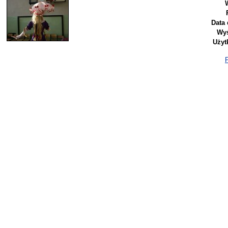
Data 
Wyś
Użyt
P