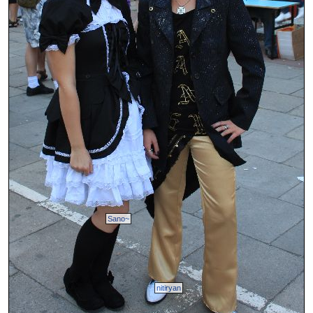
Sano~
nitiryan