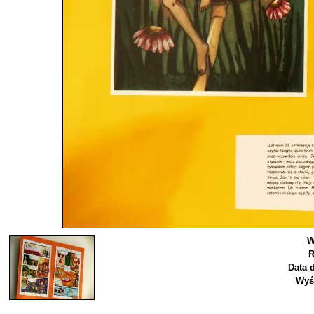
W
R
Data 
Wyś