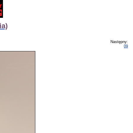
ia)
Następny:
09