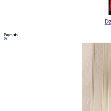
Dz
Poprzedni:
07