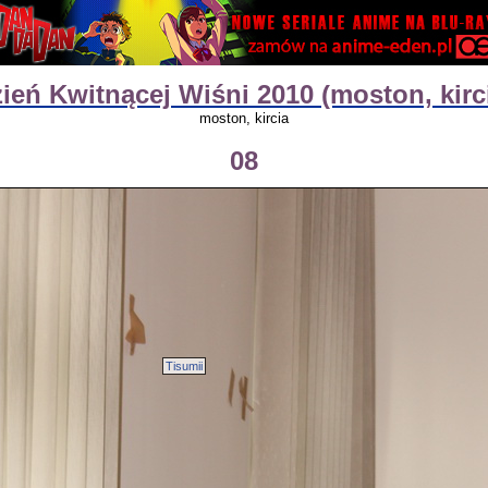
ień Kwitnącej Wiśni 2010 (moston, kirc
moston, kircia
08
Tisumii