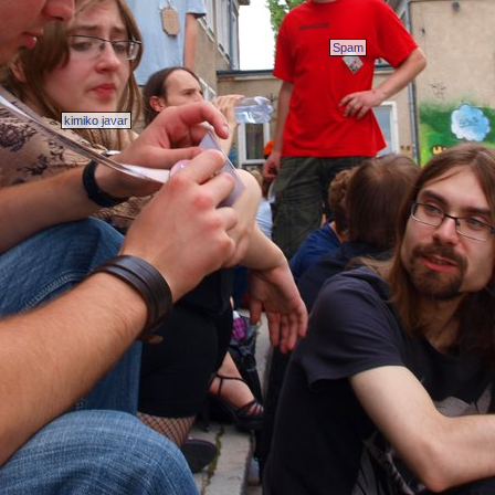
Spam
kimiko javar