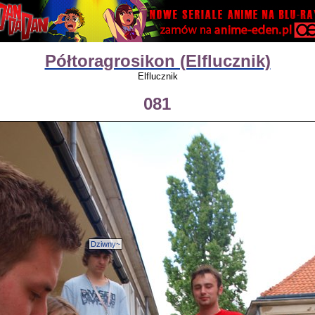
Półtoragrosikon (Elflucznik)
Elflucznik
081
Dziwny~