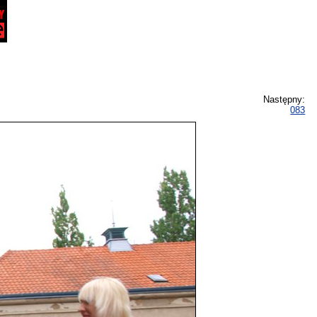
Następny:
083