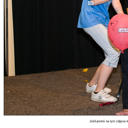
Ols
LadyS
Jeśli jesteś na tym zdjęciu k