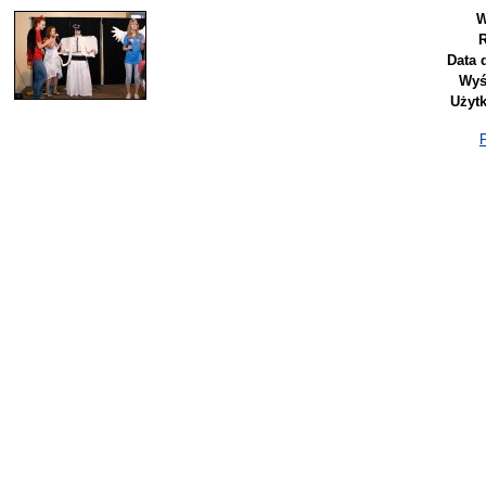
W
R
Data 
Wyś
Użyt
P