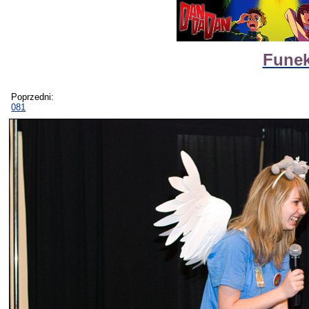
Funek
Poprzedni:
081