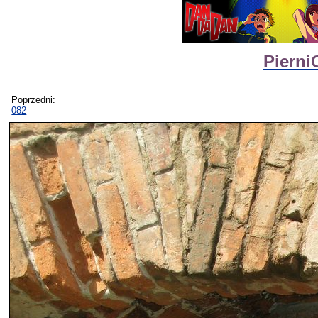
Pierni
Poprzedni:
082