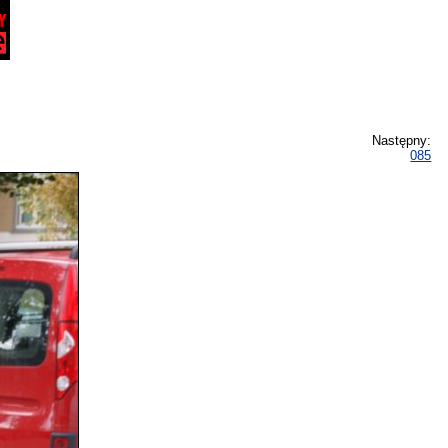
Następny:
085