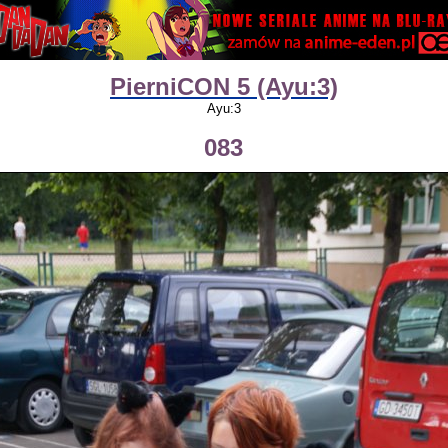
PierniCON 5 (Ayu:3)
Ayu:3
083