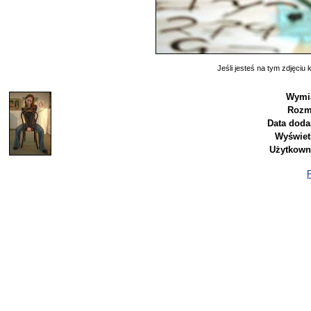
Jeśli jesteś na tym zdjęciu k
Wymia
Rozm
Data doda
Wyświet
Użytkown
P