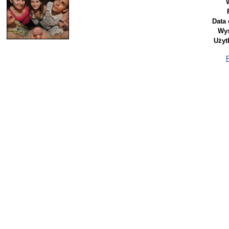
Data 
Wyś
Użyt
P