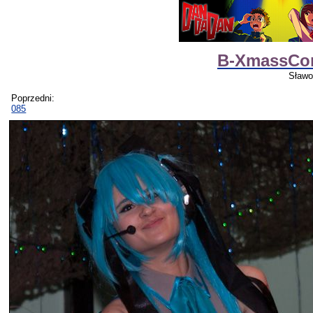
B-XmassCon 
Sławo
Poprzedni:
085