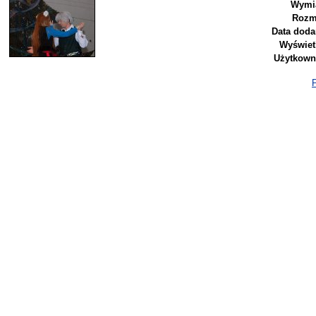
Wymia
Rozm
Data doda
Wyświet
Użytkown
P